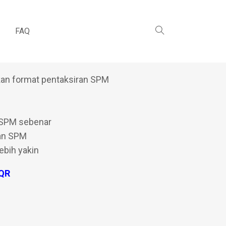
 Matematik
FAQ
kan format pentaksiran SPM
 SPM sebenar
lan SPM
ebih yakin
 QR