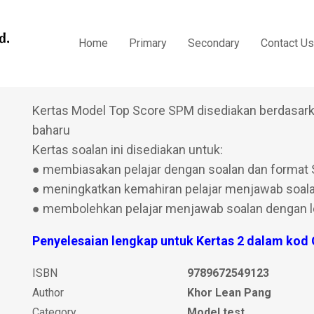
Kertas Model Top Score
Home
Primary
Secondary
Contact Us
Tambahan SPM
Kertas Model Top Score SPM disediakan berdasar
baharu
Kertas soalan ini disediakan untuk:
● membiasakan pelajar dengan soalan dan format
● meningkatkan kemahiran pelajar menjawab soa
● membolehkan pelajar menjawab soalan dengan l
Penyelesaian lengkap untuk Kertas 2 dalam kod
ISBN
9789672549123
Author
Khor Lean Pang
Category
Model test