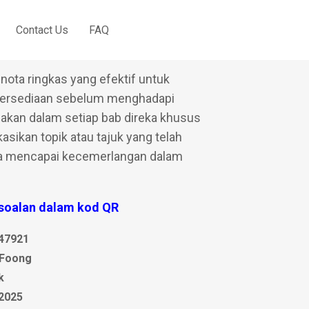
Contact Us
FAQ
atematik SPM
 nota ringkas yang efektif untuk
 persediaan sebelum menghadapi
iakan dalam setiap bab direka khusus
sikan topik atau tajuk yang telah
nya mencapai kecemerlangan dalam
 soalan dalam kod QR
47921
 Foong
k
 2025