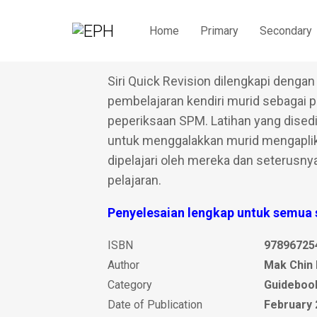
Home
Primary
Secondary
Quick Revision M
Siri Quick Revision dilengkapi dengan
pembelajaran kendiri murid sebagai
peperiksaan SPM. Latihan yang dised
untuk menggalakkan murid mengaplika
dipelajari oleh mereka dan seterus
pelajaran.
Penyelesaian lengkap untuk semua
ISBN
97896725
Author
Mak Chin
Category
Guideboo
Date of Publication
February