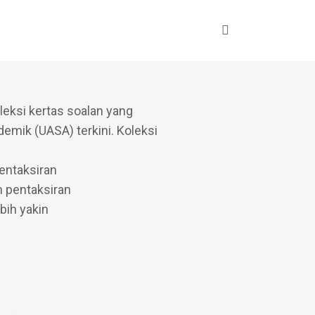
 Bahasa
eksi kertas soalan yang
demik (UASA) terkini. Koleksi
entaksiran
 pentaksiran
ih yakin