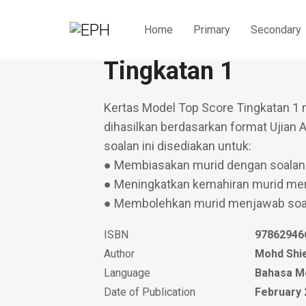
Home
Primary
Secondary
Kertas Model Top 
Tingkatan 1
Kertas Model Top Score Tingkatan 1 
dihasilkan berdasarkan format Ujian A
soalan ini disediakan untuk:
● Membiasakan murid dengan soalan 
● Meningkatkan kemahiran murid men
● Membolehkan murid menjawab soal
ISBN
97862946
Author
Mohd Shi
Language
Bahasa M
Date of Publication
February