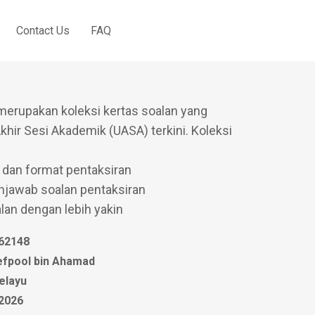
Contact Us
FAQ
Score Geografi
merupakan koleksi kertas soalan yang
khir Sesi Akademik (UASA) terkini. Koleksi
dan format pentaksiran
jawab soalan pentaksiran
an dengan lebih yakin
62148
efpool bin Ahamad
elayu
 2026